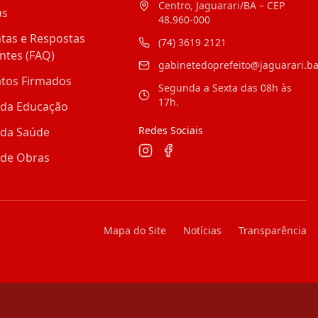
Centro, Jaguarari/BA – CEP
as
48.960-000
tas e Respostas
(74) 3619 2121
ntes (FAQ)
gabinetedoprefeito@jaguarari.ba
atos Firmados
Segunda a Sexta das 08h às
17h.
 da Educação
Redes Sociais
 da Saúde
 de Obras
Mapa do Site
Notícias
Transparência