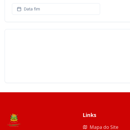
Data fim
Links
Mapa do Site