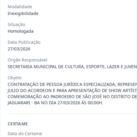
CE003-2026
Execução da obra de engenharia
Modalidade
civil, para a construção de 4
...
Concorrência
Inexigibilidade
Situação
:
Em Andamento
Ver detalhes
Situação
Data
:
17/07/2026
Homologada
Data Publicação
27/03/2026
INEX041-2026
CONTRATAÇÃO DE PESSOA
JURÍDICA ESPECIALIZADA,
Órgão Responsável
Inexigibilidade
SECRETARIA MUNICIPAL DE CULTURA, ESPORTE, LAZER E JUVE
REPRESENTANTE
...
Objeto
Data
:
10/07/2026
Ver detalhes
Situação
:
Concluída
CONTRATAÇÃO DE PESSOA JURÍDICA ESPECIALIZADA, REPRES
JULIO DO ACORDEON E PARA APRESENTAÇÃO DE SHOW ARTÍST
COMEMORAÇÃO AO PADROEIRO DE SÃO JOSÉ NO DISTRITO DE
JAGUARARI - BA NO DIA 27/03/2026 ÁS 00:00H.
DISP025-
FORNECIMENTO DE GÊNEROS
2026
ALIMENTÍCIOS E DEMAIS INSUMOS
NECESS
...
Dispensa
CERTAME
Data
:
09/07/2026
Data do Certame
Ver detalhes
Situação
:
Concluída