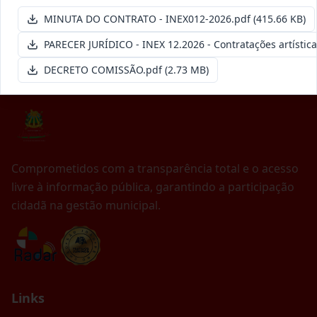
Anterior
1
2
…
24
Próximo
MINUTA DO CONTRATO - INEX012-2026.pdf
(415.66 KB)
PARECER JURÍDICO - INEX 12.2026 - Contratações artística
DECRETO COMISSÃO.pdf
(2.73 MB)
Comprometidos com a transparência total e o acesso
livre à informação pública, garantindo a participação
cidadã na gestão municipal.
Links