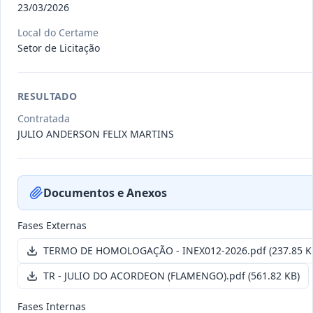
23/03/2026
Local do Certame
Setor de Licitação
INEX048-2026
CONTRATAÇÃO DE PESSOA
JURÍDICA ESPECIALIZADA,
Inexigibilidade
REPRESENTANTE
...
RESULTADO
Data
:
09/07/2026
Ver detalhes
Situação
:
Concluída
Contratada
JULIO ANDERSON FELIX MARTINS
INEX054-2026
CONTRATAÇÃO DE PESSOA
Documentos e Anexos
JURÍDICA ESPECIALIZADA,
Inexigibilidade
REPRESENTANTE
...
Fases Externas
Data
:
09/07/2026
Ver detalhes
Situação
:
Concluída
TERMO DE HOMOLOGAÇÃO - INEX012-2026.pdf
(237.85 K
TR - JULIO DO ACORDEON (FLAMENGO).pdf
(561.82 KB)
Itens por página:
10
Exibindo
1
–
10
de
237
registros
Fases Internas