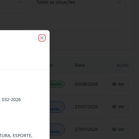
Todas as situações
Close
Situação
Data
Ações
03/08/2026
Ver
Homologada
 032-2026
Em
27/07/2026
Ver
Andamento
Em
27/07/2026
Ver
Andamento
TURA, ESPORTE,