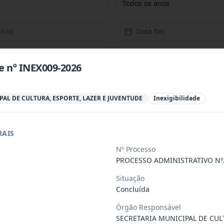
Todos os anos
ício
Data fim
e nº INEX009-2026
PAL DE CULTURA, ESPORTE, LAZER E JUVENTUDE
Inexigibilidade
RAIS
stinado à instalação do CIAPE (Centro In
...
Nº Processo
PROCESSO ADMINISTRATIVO Nº.
PRESA ESPECIALIZADA PARA PRESTAÇÃO DE SERVI
...
Situação
Concluída
Órgão Responsável
PRESA PARA A PRESTAÇÃO DE SERVIÇOS DE SEGUR
...
SECRETARIA MUNICIPAL DE CUL