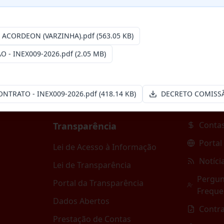
SSOA JURÍDICA ESPECIALIZADA, REPRESENTANTE
...
O ACORDEON (VARZINHA).pdf
(563.05 KB)
- INEX009-2026.pdf
(2.05 MB)
NTRATO - INEX009-2026.pdf
(418.14 KB)
DECRETO COMISSÃ
Contas
Transparência
Portal
Lei de Acesso à Informação
Notíci
Lei de Transparência
Pergun
Portal da Transparência
Freque
Dados Abertos
Contr
Prestação de Contas