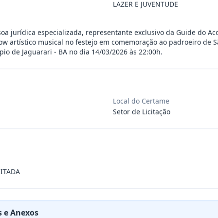
LAZER E JUVENTUDE
SSOA JURÍDICA ESPECIALIZADA PARA A LOCAÇÃO
...
oa jurídica especializada, representante exclusivo da Guide do A
w artístico musical no festejo em comemoração ao padroeiro de S
pio de Jaguarari - BA no dia 14/03/2026 às 22:00h.
 física ou jurídica para serviços de pr
...
engenharia civil, para a construção de 4
...
Local do Certame
Setor de Licitação
SSOA JURÍDICA ESPECIALIZADA, REPRESENTANTE
...
ÊNEROS ALIMENTÍCIOS E DEMAIS INSUMOS NECESS
...
ITADA
SSOA JURÍDICA ESPECIALIZADA, REPRESENTANTE
...
 e Anexos