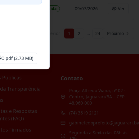
09/07/2026
Ver
Concluída
Anterior
1
2
…
24
Próximo
O.pdf
(2.73 MB)
 Publicas
Contato
 da Transparência
Praça Alfredo Viana, nº 02 -
Centro, Jaguarari/BA – CEP
as
48.960-000
tas e Respostas
(74) 3619 2121
ntes (FAQ)
gabinetedoprefeito@jaguarari.ba
atos Firmados
Segunda a Sexta das 08h às
17h.