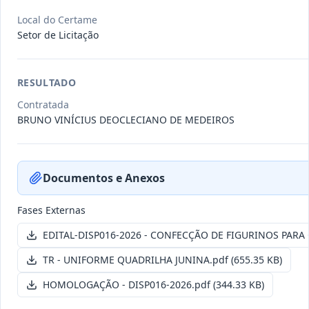
Local do Certame
Setor de Licitação
INEX048-2026
CONTRATAÇÃO DE PESSOA
JURÍDICA ESPECIALIZADA,
Inexigibilidade
RESULTADO
REPRESENTANTE
...
Contratada
Data
:
09/07/2026
Ver detalhes
Situação
:
Concluída
BRUNO VINÍCIUS DEOCLECIANO DE MEDEIROS
Documentos e Anexos
INEX054-2026
CONTRATAÇÃO DE PESSOA
JURÍDICA ESPECIALIZADA,
Inexigibilidade
Fases Externas
REPRESENTANTE
...
EDITAL-DISP016-2026 - CONFECÇÃO DE FIGURINOS PARA
Data
:
09/07/2026
Ver detalhes
Situação
:
Concluída
TR - UNIFORME QUADRILHA JUNINA.pdf
(655.35 KB)
HOMOLOGAÇÃO - DISP016-2026.pdf
(344.33 KB)
Itens por página:
10
Exibindo
1
–
10
de
237
registros