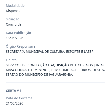
CE003-2026
Execução da obra de engenharia
Modalidade
civil, para a construção de 4
...
Concorrência
Dispensa
Situação
:
Em Andamento
Ver detalhes
Situação
Data
:
17/07/2026
Concluída
Data Publicação
18/05/2026
INEX041-2026
CONTRATAÇÃO DE PESSOA
JURÍDICA ESPECIALIZADA,
Órgão Responsável
Inexigibilidade
REPRESENTANTE
...
SECRETARIA MUNICIPAL DE CULTURA, ESPORTE E LAZER
Data
:
10/07/2026
Objeto
Ver detalhes
Situação
:
Concluída
SERVIÇOS DE CONFECÇÃO E AQUISIÇÃO DE FIGURINOS JUNIN
MASCULINOS E FEMININOS, BEM COMO ACESSÓRIOS, DESTIN
SERTÃO DO MUNICÍPIO DE JAGUARARI–BA.
DISP025-
FORNECIMENTO DE GÊNEROS
2026
ALIMENTÍCIOS E DEMAIS INSUMOS
CERTAME
NECESS
...
Dispensa
Data do Certame
Data
:
09/07/2026
Ver detalhes
Situação
:
Concluída
21/05/2026