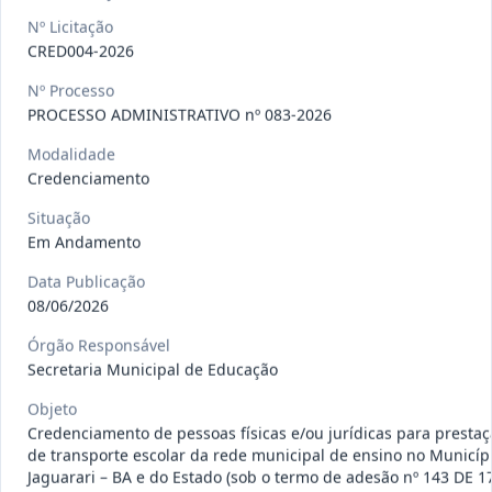
CE003-2026
Execução da obra de engenharia
Nº Licitação
civil, para a construção de 4
...
Concorrência
CRED004-2026
Situação
:
Em Andamento
Ver detalhes
Nº Processo
Data
:
17/07/2026
PROCESSO ADMINISTRATIVO nº 083-2026
Modalidade
Credenciamento
INEX041-2026
CONTRATAÇÃO DE PESSOA
JURÍDICA ESPECIALIZADA,
Situação
Inexigibilidade
REPRESENTANTE
...
Em Andamento
Data
:
10/07/2026
Data Publicação
Ver detalhes
Situação
:
Concluída
08/06/2026
Órgão Responsável
Secretaria Municipal de Educação
DISP025-
FORNECIMENTO DE GÊNEROS
2026
ALIMENTÍCIOS E DEMAIS INSUMOS
Objeto
Credenciamento de pessoas físicas e/ou jurídicas para prestaç
NECESS
...
Dispensa
de transporte escolar da rede municipal de ensino no Municíp
Jaguarari – BA e do Estado (sob o termo de adesão nº 143 DE 
Data
:
09/07/2026
Ver detalhes
Situação
:
Concluída