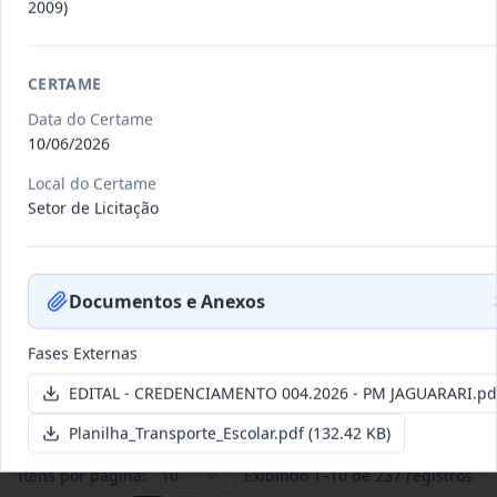
2009)
CERTAME
INEX048-2026
CONTRATAÇÃO DE PESSOA
JURÍDICA ESPECIALIZADA,
Data do Certame
Inexigibilidade
REPRESENTANTE
...
10/06/2026
Data
:
09/07/2026
Local do Certame
Ver detalhes
Situação
:
Concluída
Setor de Licitação
INEX054-2026
CONTRATAÇÃO DE PESSOA
Documentos e Anexos
JURÍDICA ESPECIALIZADA,
Inexigibilidade
REPRESENTANTE
...
Fases Externas
Data
:
09/07/2026
Ver detalhes
Situação
:
Concluída
EDITAL - CREDENCIAMENTO 004.2026 - PM JAGUARARI.pd
Planilha_Transporte_Escolar.pdf
(132.42 KB)
Itens por página:
10
Exibindo
1
–
10
de
237
registros