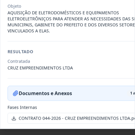
Outros
Objeto
Data
:
22/07/2026
Ver detalhes
Situação
:
Vigente
AQUISIÇÃO DE ELETRODOMÉSTICOS E EQUIPAMENTOS
ELETROELETRÔNIÇOS PARA ATENDER AS NECESSIDADES DAS S
MUNICIPAIS, GABINETE DO PREFEITO E DOS DIVERSOS SETOR
VINCULADOS A ELAS.
095-
CONTRATAÇÃO DE PESSOA JURÍDICA
2026
ESPECIALIZADA, REPRESENTANTE
...
RESULTADO
Outros
Contratada
Data
:
15/07/2026
Ver detalhes
Situação
:
Concluído
CRUZ EMPREENDIMENTOS LTDA
Documentos e Anexos
1
a
094-2026
Aquisição de veículo novo tipo
hatch motorização 1.0 zero qu
...
Fornecimento
Fases Internas
de Bens
Data
:
15/07/2026
CONTRATO 044-2026 - CRUZ EMPREENDIMENTOS LTDA.p
Ver detalhes
Situação
:
Vigente