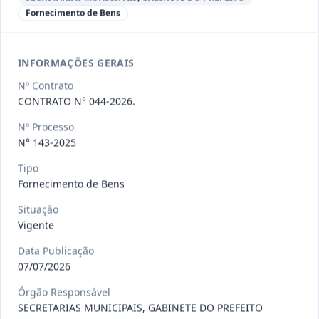
Fornecimento de Bens
097-
CONTRATAÇÃO DE PESSOA JURÍDICA,
2026
REPRESENTANTE EXCLUSIVO DA B
...
Outros
INFORMAÇÕES GERAIS
Data
:
22/07/2026
Nº Contrato
Ver detalhes
Situação
:
Concluído
CONTRATO N° 044-2026.
Nº Processo
N° 143-2025
098-2026
Prestação de serviços de transporte,
destinados ao deslocame
...
Tipo
Prestação
de
Fornecimento de Bens
Serviços
Situação
Data
:
22/07/2026
Ver detalhes
Situação
:
Vigente
Vigente
Data Publicação
07/07/2026
109-
Fornecimento, sob demanda, de itens
Órgão Responsável
2026
de hortifruti (frutas, l
...
SECRETARIAS MUNICIPAIS, GABINETE DO PREFEITO