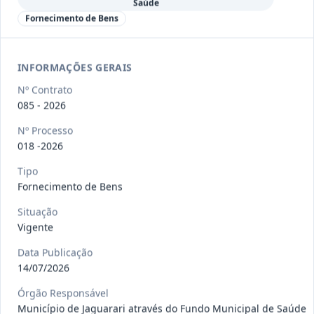
Saúde
097-
CONTRATAÇÃO DE PESSOA JURÍDICA,
Fornecimento de Bens
2026
REPRESENTANTE EXCLUSIVO DA B
...
Outros
INFORMAÇÕES GERAIS
Data
:
22/07/2026
Ver detalhes
Situação
:
Concluído
Nº Contrato
085 - 2026
Nº Processo
098-2026
Prestação de serviços de transporte,
018 -2026
destinados ao deslocame
...
Prestação
de
Tipo
Serviços
Fornecimento de Bens
Data
:
22/07/2026
Ver detalhes
Situação
:
Vigente
Situação
Vigente
Data Publicação
109-
Fornecimento, sob demanda, de itens
14/07/2026
2026
de hortifruti (frutas, l
...
Órgão Responsável
Outros
Município de Jaguarari através do Fundo Municipal de Saúde