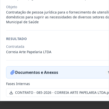
Data
:
22/07/2026
Ver detalhes
Situação
:
Vigente
Objeto
Contratação de pessoa jurídica para o fornecimento de utensíl
domésticos para suprir as necessidades de diversos setores da
Municipal de Saúde
095-
CONTRATAÇÃO DE PESSOA JURÍDICA
2026
ESPECIALIZADA, REPRESENTANTE
...
RESULTADO
Outros
Contratada
Data
:
15/07/2026
Ver detalhes
Situação
:
Concluído
Correia Arte Papelaria LTDA
094-2026
Aquisição de veículo novo tipo
Documentos e Anexos
hatch motorização 1.0 zero qu
...
Fornecimento
de Bens
Fases Internas
Data
:
15/07/2026
Ver detalhes
Situação
:
Vigente
CONTRATO - 085-2026 - CORREIA ARTE PAPELARIA LTDA.p