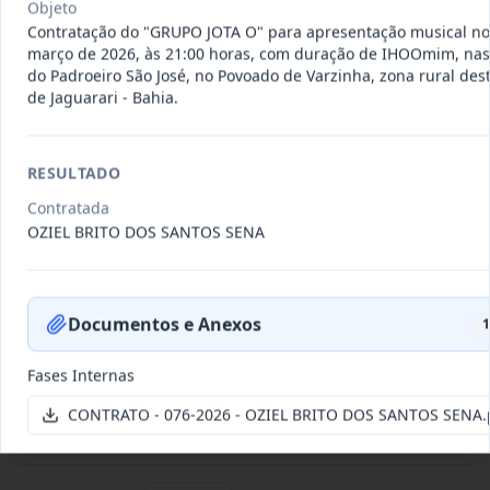
Objeto
Data
:
22/07/2026
Ver detalhes
Situação
:
Vigente
Contratação do "GRUPO JOTA O" para apresentação musical no
março de 2026, às 21:00 horas, com duração de IHOOmim, nas 
do Padroeiro São José, no Povoado de Varzinha, zona rural des
de Jaguarari - Bahia.
095-
CONTRATAÇÃO DE PESSOA JURÍDICA
2026
ESPECIALIZADA, REPRESENTANTE
...
RESULTADO
Outros
Contratada
Data
:
15/07/2026
Ver detalhes
Situação
:
Concluído
OZIEL BRITO DOS SANTOS SENA
094-2026
Aquisição de veículo novo tipo
Documentos e Anexos
1
hatch motorização 1.0 zero qu
...
Fornecimento
de Bens
Fases Internas
Data
:
15/07/2026
Ver detalhes
Situação
:
Vigente
CONTRATO - 076-2026 - OZIEL BRITO DOS SANTOS SENA.