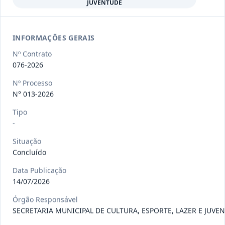
JUVENTUDE
097-
CONTRATAÇÃO DE PESSOA JURÍDICA,
2026
REPRESENTANTE EXCLUSIVO DA B
...
Outros
INFORMAÇÕES GERAIS
Data
:
22/07/2026
Ver detalhes
Situação
:
Concluído
Nº Contrato
076-2026
Nº Processo
N° 013-2026
098-2026
Prestação de serviços de transporte,
destinados ao deslocame
...
Prestação
Tipo
de
-
Serviços
Situação
Data
:
22/07/2026
Ver detalhes
Situação
:
Vigente
Concluído
Data Publicação
14/07/2026
109-
Fornecimento, sob demanda, de itens
Órgão Responsável
2026
de hortifruti (frutas, l
...
SECRETARIA MUNICIPAL DE CULTURA, ESPORTE, LAZER E JUVE
Outros