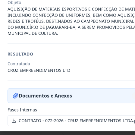
Objeto
Data
:
22/07/2026
Ver detalhes
Situação
:
Vigente
AQUISIÇÃO DE MATERIAIS ESPORTIVOS E CONFECÇÃO DE MATÉ
INCLUINDO CONFECÇÃO DE UNIFORMES, BEM COMO AQUISIÇ
REDES E TROFÉUS, DESTINADOS AO CAMPEONATO MUNICIPAL
DO MUNICÍPIO DE JAGUARARI-BA, A SEREM PROMOVIDOS PEL
MUNICIPAL DE CULTURA.
095-
CONTRATAÇÃO DE PESSOA JURÍDICA
2026
ESPECIALIZADA, REPRESENTANTE
...
Outros
RESULTADO
Data
:
15/07/2026
Ver detalhes
Situação
:
Concluído
Contratada
CRUZ EMPREENDIMENTOS LTD
094-2026
Aquisição de veículo novo tipo
hatch motorização 1.0 zero qu
...
Documentos e Anexos
Fornecimento
de Bens
Fases Internas
Data
:
15/07/2026
Ver detalhes
Situação
:
Vigente
CONTRATO - 072-2026 - CRUZ EMPREENDIMENTOS LTDA.