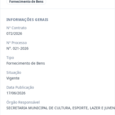
Fornecimento de Bens
097-
CONTRATAÇÃO DE PESSOA JURÍDICA,
2026
REPRESENTANTE EXCLUSIVO DA B
...
Outros
INFORMAÇÕES GERAIS
Data
:
22/07/2026
Ver detalhes
Situação
:
Concluído
Nº Contrato
072/2026
Nº Processo
N°. 021-2026
098-2026
Prestação de serviços de transporte,
destinados ao deslocame
...
Prestação
Tipo
de
Fornecimento de Bens
Serviços
Situação
Data
:
22/07/2026
Ver detalhes
Situação
:
Vigente
Vigente
Data Publicação
17/06/2026
109-
Fornecimento, sob demanda, de itens
Órgão Responsável
2026
de hortifruti (frutas, l
...
SECRETARIA MUNICIPAL DE CULTURA, ESPORTE, LAZER E JUVE
Outros