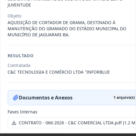
JUVENTUDE
Data
:
22/07/2026
Ver detalhes
Situação
:
Vigente
Objeto
AQUISIÇÃO DE CORTADOR DE GRAMA, DESTINADO Á
MANUTENÇÃO DO GRAMADO DO ESTÁDIO MUNICIPAL DO
095-
CONTRATAÇÃO DE PESSOA JURÍDICA
MUNICÍPIO DE JAGUARARI-BA.
2026
ESPECIALIZADA, REPRESENTANTE
...
Outros
RESULTADO
Data
:
15/07/2026
Ver detalhes
Situação
:
Concluído
Contratada
C&C TECNOLOGIA E COMÉRCIO LTDA "INFORBLUE
094-2026
Aquisição de veículo novo tipo
hatch motorização 1.0 zero qu
...
Documentos e Anexos
Fornecimento
1
arquivo(s)
de Bens
Fases Internas
Data
:
15/07/2026
Ver detalhes
Situação
:
Vigente
CONTRATO - 066-2026 - C&C COMERCIAL LTDA.pdf
(1.2 M