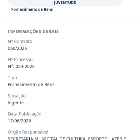
JUVENTUDE
097-
CONTRATAÇÃO DE PESSOA JURÍDICA,
Fornecimento de Bens
2026
REPRESENTANTE EXCLUSIVO DA B
...
Outros
Data
:
22/07/2026
INFORMAÇÕES GERAIS
Ver detalhes
Situação
:
Concluído
Nº Contrato
066/2026
Nº Processo
098-2026
Prestação de serviços de transporte,
N°. 024-2026
destinados ao deslocame
...
Prestação
de
Tipo
Serviços
Fornecimento de Bens
Data
:
22/07/2026
Ver detalhes
Situação
:
Vigente
Situação
Vigente
Data Publicação
109-
Fornecimento, sob demanda, de itens
17/06/2026
2026
de hortifruti (frutas, l
...
Órgão Responsável
Outros
SECRETARIA MUNICIPAL DE CULTURA, ESPORTE, LAZER E