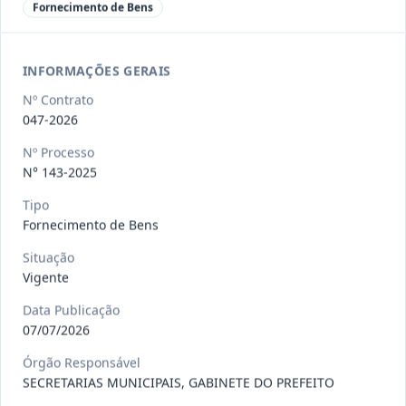
Fornecimento de Bens
097-
CONTRATAÇÃO DE PESSOA JURÍDICA,
2026
REPRESENTANTE EXCLUSIVO DA B
...
Outros
INFORMAÇÕES GERAIS
Data
:
22/07/2026
Ver detalhes
Situação
:
Concluído
Nº Contrato
047-2026
Nº Processo
N° 143-2025
098-2026
Prestação de serviços de transporte,
destinados ao deslocame
...
Prestação
Tipo
de
Fornecimento de Bens
Serviços
Situação
Data
:
22/07/2026
Ver detalhes
Situação
:
Vigente
Vigente
Data Publicação
07/07/2026
109-
Fornecimento, sob demanda, de itens
Órgão Responsável
2026
de hortifruti (frutas, l
...
SECRETARIAS MUNICIPAIS, GABINETE DO PREFEITO
Outros