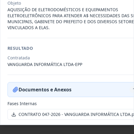
Objeto
Data
:
22/07/2026
Ver detalhes
Situação
:
Vigente
AQUISIÇÃO DE ELETRODOMÉSTICOS E EQUIPAMENTOS
ELETROELETRÔNICOS PARA ATENDER A$ NECESSIDADES DAS S
MUNICIPAIS, GABINETE DO PREFEITO E DOS DIVERSOS SETOR
VINCULADOS A ELAS.
095-
CONTRATAÇÃO DE PESSOA JURÍDICA
2026
ESPECIALIZADA, REPRESENTANTE
...
RESULTADO
Outros
Contratada
Data
:
15/07/2026
Ver detalhes
Situação
:
Concluído
VANGUARDA INFORMÁTICA LTDA-EPP
094-2026
Aquisição de veículo novo tipo
Documentos e Anexos
hatch motorização 1.0 zero qu
...
Fornecimento
de Bens
Fases Internas
Data
:
15/07/2026
Ver detalhes
Situação
:
Vigente
CONTRATO 047-2026 - VANGUARDA INFORMÁTICA LTDA.p