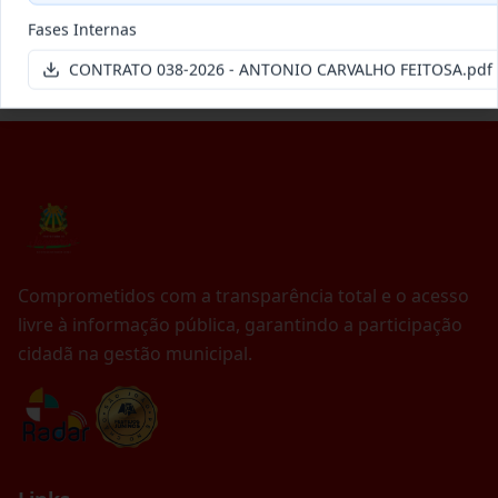
Itens por página:
10
Exibindo
1
–
10
de
106
registros
Fases Internas
Anterior
1
2
…
11
Próximo
CONTRATO 038-2026 - ANTONIO CARVALHO FEITOSA.pdf
Comprometidos com a transparência total e o acesso
livre à informação pública, garantindo a participação
cidadã na gestão municipal.