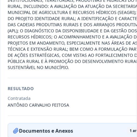
INSTITUCIONAIS, TERRITORIAIS, PRODUTIVAS E HÍDRICAS DO
Data
:
22/07/2026
RURAL, INCLUINDO: A AVALIAÇÃO DA ATUAÇÃO DA SECRETARI
Ver detalhes
Situação
:
Vigente
MUNICIPAL DE AGRICULTURA E RECURSOS HÍDRICOS (SEAGRI);
DO PROJETO IDENTIDADE RURAL; A IDENTIFICAÇÃO E CARACT
DAS CADEIAS PRODUTIVAS RURAIS E DOS ARRANJOS PRODUTI
(APL); O DIAGNÓSTICO DA DISPONIBIUDADE E DA GESTÃO DOS
095-
CONTRATAÇÃO DE PESSOA JURÍDICA
RECURSOS HÍDRICOS; O ACOMPANHAMENTO E A AVALIAÇÃO 
2026
ESPECIALIZADA, REPRESENTANTE
...
PROJETOS EM ANDAMENTO, ESPECIALMENTE NAS ÁREAS DE AS
TÉCNICA E EXTENSÃO RURAL; BEM COMO A FORMULAÇÃO PART
Outros
DE AÇÕES ESTRATÉGICAS, COM VISTAS AO FORTALECIMENTO 
Data
:
15/07/2026
PÚBLICA RURAL E À PROMOÇÃO DO DESENVOLVIMENTO RURA
Ver detalhes
Situação
:
Concluído
SUSTENTÁVEL NO MUNICÍPIO.
RESULTADO
094-2026
Aquisição de veículo novo tipo
hatch motorização 1.0 zero qu
...
Fornecimento
Contratada
de Bens
ANTÔNIO CARVALHO FEITOSA
Data
:
15/07/2026
Ver detalhes
Situação
:
Vigente
Documentos e Anexos
1
ar