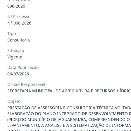
097-
CONTRATAÇÃO DE PESSOA JURÍDICA,
038-2026
2026
REPRESENTANTE EXCLUSIVO DA B
...
Nº Processo
Outros
N° 008-2026
Data
:
22/07/2026
Ver detalhes
Situação
:
Concluído
Tipo
Consultoria
Situação
098-2026
Prestação de serviços de transporte,
Vigente
destinados ao deslocame
...
Prestação
Data Publicação
de
06/07/2026
Serviços
Data
:
22/07/2026
Órgão Responsável
Ver detalhes
Situação
:
Vigente
SECRETARIA MUNICIPAL DE AGRICULTURA E RECURSOS HÍDRI
Objeto
PRESTAÇÃO DE ASSESSORIA E CONSULTORIA TÉCNICA VOLTAD
109-
Fornecimento, sob demanda, de itens
ELABORAÇÃO DO PLANO INTEGRADO DE DESENVOLVIMENTO 
2026
de hortifruti (frutas, l
...
(PIDR) DO MUNICÍPIO DE JAGUARARI/BA, COMPREENDENDO O
LEVANTAMENTO, A ANÁLISE E A SISTEMATIZAÇÃO DE INFORM
Outros