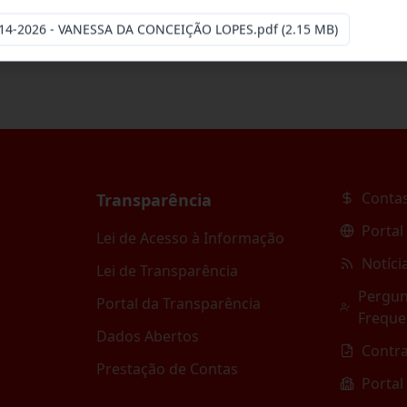
14-2026 - VANESSA DA CONCEIÇÃO LOPES.pdf
(2.15 MB)
Contas
Transparência
Portal
Lei de Acesso à Informação
Notíci
Lei de Transparência
Pergun
Portal da Transparência
Freque
Dados Abertos
Contr
Prestação de Contas
Portal