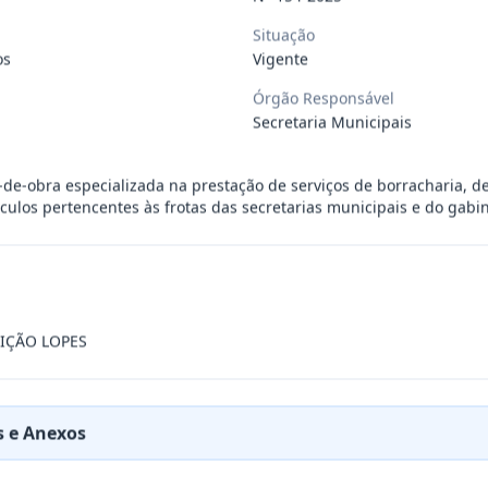
da, de itens de hortifruti (frutas, l
...
Situação
os
Vigente
Órgão Responsável
da, de itens de hortifruti (frutas, l
...
Secretaria Municipais
OA JURÍDICA, REPRESENTANTE EXCLUSIVO DA B
...
de-obra especializada na prestação de serviços de borracharia, d
ulos pertencentes às frotas das secretarias municipais e do gabin
de transporte, destinados ao deslocame
...
da, de itens de hortifruti (frutas, l
...
IÇÃO LOPES
OA JURÍDICA ESPECIALIZADA, REPRESENTANTE
...
 e Anexos
ovo tipo hatch motorização 1.0 zero qu
...