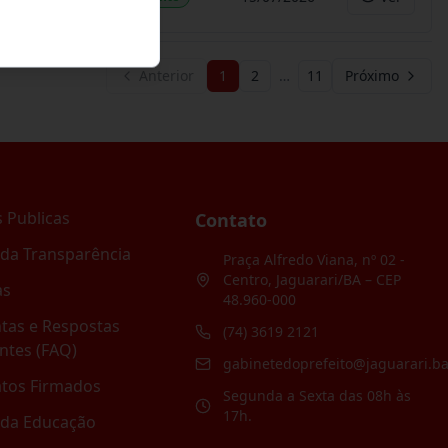
Anterior
1
2
…
11
Próximo
 Publicas
Contato
 da Transparência
Praça Alfredo Viana, nº 02 -
Centro, Jaguarari/BA – CEP
as
48.960-000
tas e Respostas
(74) 3619 2121
ntes (FAQ)
gabinetedoprefeito@jaguarari.ba
atos Firmados
Segunda a Sexta das 08h às
17h.
 da Educação