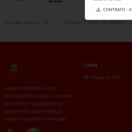
de Bens
CONTRATO - 0
Itens por página:
10
Exibindo
1
–
10
de
106
registros
Links
Mapa do Site
Comprometidos com a
transparência total e o acesso
livre à informação pública,
garantindo a participação
cidadã na gestão municipal.