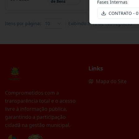
de Bens
Fases Internas
CONTRATO - 0
Itens por página:
10
Exibindo
1
–
10
de
106
registros
Links
Mapa do Site
Comprometidos com a
transparência total e o acesso
livre à informação pública,
garantindo a participação
cidadã na gestão municipal.