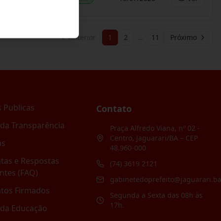
Anterior
1
2
…
11
Próximo
 Publicas
Contato
 da Transparência
Praça Alfredo Viana, nº 02 -
Centro, Jaguarari/BA – CEP
as
48.960-000
tas e Respostas
(74) 3619 2121
ntes (FAQ)
gabinetedoprefeito@jaguarari.ba
atos Firmados
Segunda a Sexta das 08h às
17h.
 da Educação