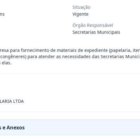
Situação
da, de itens de hortifruti (frutas, l
...
ns
Vigente
Órgão Responsável
da, de itens de hortifruti (frutas, l
...
Secretarias Municipais
esa para fornecimento de materiais de expediente (papelaria, itens
OA JURÍDICA, REPRESENTANTE EXCLUSIVO DA B
...
e congêneres) para atender as necessidades das Secretarias Munici
 elas.
de transporte, destinados ao deslocame
...
da, de itens de hortifruti (frutas, l
...
LARIA LTDA
OA JURÍDICA ESPECIALIZADA, REPRESENTANTE
...
 e Anexos
ovo tipo hatch motorização 1.0 zero qu
...