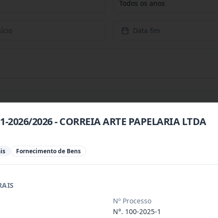
Todos os anos
ício
Data fim
11-2026/2026 - CORREIA ARTE PAPELARIA LTDA
da, de itens de hortifruti (frutas, l
...
is
Fornecimento de Bens
da, de itens de hortifruti (frutas, l
...
RAIS
OA JURÍDICA ESPECIALIZADA, REPRESENTANTE
...
Nº Processo
N°. 100-2025-1