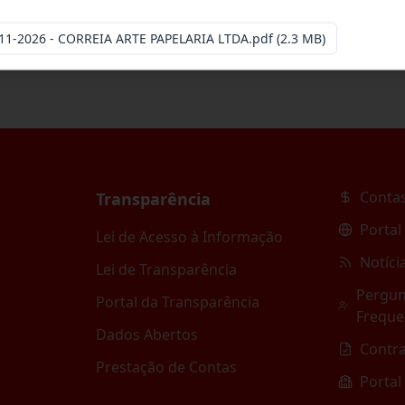
11-2026 - CORREIA ARTE PAPELARIA LTDA.pdf
(2.3 MB)
Contas
Transparência
Portal
Lei de Acesso à Informação
Notíci
Lei de Transparência
Pergun
Portal da Transparência
Freque
Dados Abertos
Contr
Prestação de Contas
Portal