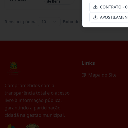
de Bens
CONTRATO - 0
APOSTILAMENT
Itens por página:
10
Exibindo
1
–
10
de
106
registros
Links
Mapa do Site
Comprometidos com a
transparência total e o acesso
livre à informação pública,
garantindo a participação
cidadã na gestão municipal.