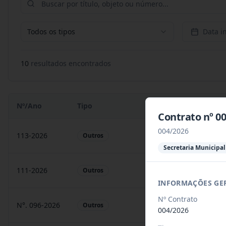
Todos os tipos
Data in
10
resultado
s
encontrado
s
Nº/Ano
Tipo
Objeto
Contrato nº 
004/2026
113-2026
Fornecimento, sob deman
Outros
Secretaria Municipa
111-2026
Fornecimento, sob deman
Outros
INFORMAÇÕES GE
Nº Contrato
N°. 096-2026
CONTRATAÇÃO DE PESS
Outros
004/2026