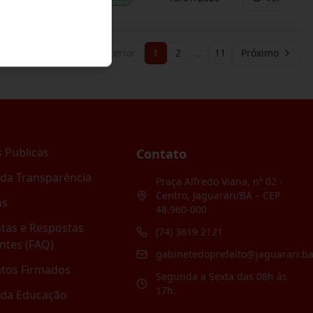
Anterior
1
2
…
11
Próximo
 Publicas
Contato
 da Transparência
Praça Alfredo Viana, nº 02 -
Centro, Jaguarari/BA – CEP
as
48.960-000
tas e Respostas
(74) 3619 2121
ntes (FAQ)
gabinetedoprefeito@jaguarari.ba
atos Firmados
Segunda a Sexta das 08h às
17h.
 da Educação