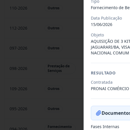
Tipo
Fornecimento de Be
110-2026
Fornecimento, sob deman
Outros
Data Publicação
15/06/2026
112-2026
Fornecimento, sob deman
Outros
Objeto
AQUISIÇÃO DE 3 KI
JAGUARARI/BA, VI
097-2026
CONTRATAÇÃO DE PESS
Outros
NACIONAL COMUM C
Prestação de
098-2026
Prestação de serviços 
Serviços
RESULTADO
Contratada
PRONAI COMÉRCIO 
109-2026
Fornecimento, sob deman
Outros
095-2026
CONTRATAÇÃO DE PESS
Outros
Documentos
Fases Internas
Fornecimento
094-2026
Aquisição de veículo n