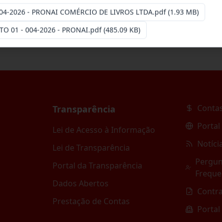
04-2026 - PRONAI COMÉRCIO DE LIVROS LTDA.pdf
(1.93 MB)
O 01 - 004-2026 - PRONAI.pdf
(485.09 KB)
Contas
Transparência
Portal
Lei de Acesso à Informação
Notíci
Lei de Transparência
Pergun
Portal da Transparência
Freque
Dados Abertos
Contr
Prestação de Contas
Portal