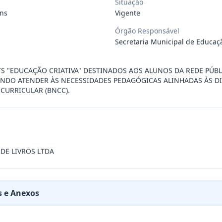
Situação
ns
Vigente
da, de itens de hortifruti (frutas, l
...
Órgão Responsável
Secretaria Municipal de Educaç
da, de itens de hortifruti (frutas, l
...
TS "EDUCAÇÃO CRIATIVA" DESTINADOS AOS ALUNOS DA REDE PÚBL
SANDO ATENDER ÀS NECESSIDADES PEDAGÓGICAS ALINHADAS ÀS DI
OA JURÍDICA, REPRESENTANTE EXCLUSIVO DA B
...
URRICULAR (BNCC).
de transporte, destinados ao deslocame
...
DE LIVROS LTDA
da, de itens de hortifruti (frutas, l
...
OA JURÍDICA ESPECIALIZADA, REPRESENTANTE
...
 e Anexos
ovo tipo hatch motorização 1.0 zero qu
...