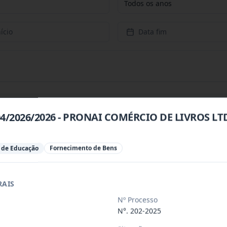
Todos os anos
ício
Data fim
004/2026/2026 - PRONAI COMÉRCIO DE LIVROS LT
da, de itens de hortifruti (frutas, l
...
l de Educação
Fornecimento de Bens
da, de itens de hortifruti (frutas, l
...
RAIS
Nº Processo
OA JURÍDICA ESPECIALIZADA, REPRESENTANTE
...
N°. 202-2025