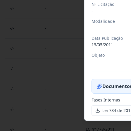
Nº Licitação
-/-
-
LC nº 1013/2021
-
Modalidade
-
-/-
-
LO nº 14.129/2021
Data Publicação
13/05/2011
-/-
-
LC nº 01/2017
Objeto
-
-/-
-
LC nº 904 e 905/2015
Documentos
-/-
-
LC nº 837/2013
Fases Internas
-/-
-
LO nº 824/2012
Lei 784 de 201
-/-
-
LC nº 778/2011