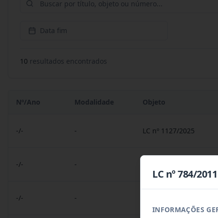
Data fim
10
resultado
s
encontrado
s
Nº/Ano
Modalidade
Objeto
-/-
-
LC nº 1127/2025
-/-
-
LC nº 1117/2025
LC nº 784/2011
-/-
-
LO nº 1057/2022
INFORMAÇÕES GE