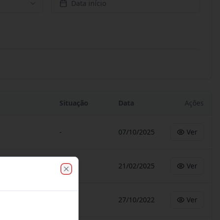
Data início
Situação
Data
Ações
-
07/10/2025
Ver
-
21/02/2025
Ver
Close
-
27/10/2022
Ver