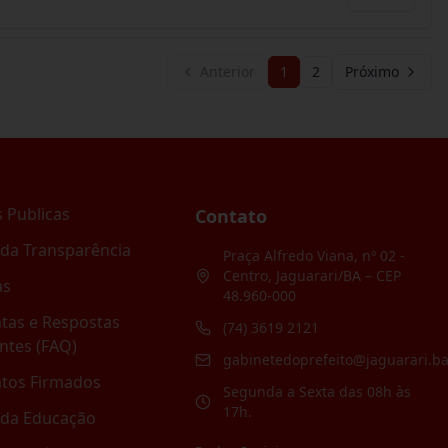
Anterior
1
2
Próximo
 Publicas
Contato
 da Transparência
Praça Alfredo Viana, nº 02 -
Centro, Jaguarari/BA – CEP
as
48.960-000
tas e Respostas
(74) 3619 2121
ntes (FAQ)
gabinetedoprefeito@jaguarari.ba
atos Firmados
Segunda a Sexta das 08h às
17h.
 da Educação