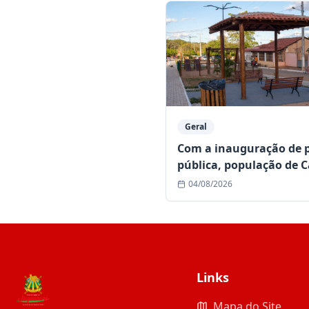
Geral
Com a inauguração de 
pública, população de 
da Estrada conta com n
04/08/2026
espaço de lazer
Links
Mapa do Site