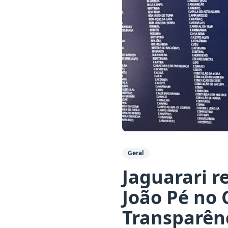
Geral
Jaguarari r
João Pé no
Transparên