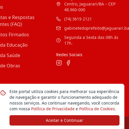
Centro, Jaguarari/BA – CEP
as
48.960-000
tas e Respostas
(74) 3619 2121
ntes (FAQ)
gabinetedoprefeito@jaguarari.ba
atos Firmados
Segunda a Sexta das 08h às
17h.
 da Educação
Redes Sociais
 da Saúde
 de Obras
Este portal utiliza cookies para melhorar sua experiência
Mapa do Site
Notícias
Transparência
de navegação e garantir o funcionamento adequado de
nossos serviços. Ao continuar navegando, você concorda
com nossa
Política de Privacidade
e
Política de Cookies
.
Aceitar e Continuar