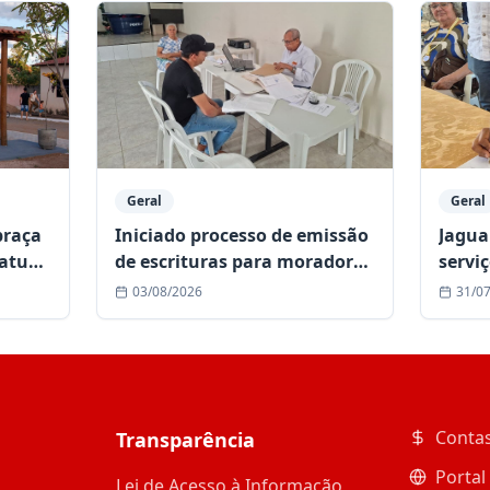
Geral
Geral
praça
Iniciado processo de emissão
Jagua
Catuni
de escrituras para moradores
servi
ovo
de unidades habitacionais da
Centr
03/08/2026
31/0
URBIS em Jaguarari
Especi
Contas
Transparência
Portal
Lei de Acesso à Informação