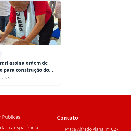
rari assina ordem de
ço para construção do
o de Atendimento
7/2026
alizado de Pilar
 Publicas
Contato
 da Transparência
Praça Alfredo Viana, nº 02 -